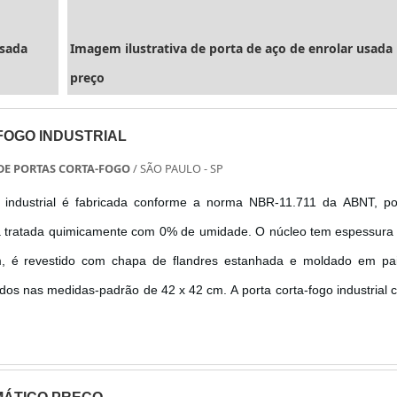
usada
Imagem ilustrativa de porta de aço de enrolar usada
preço
FOGO INDUSTRIAL
E PORTAS CORTA-FOGO
/ SÃO PAULO - SP
o industrial é fabricada conforme a norma NBR-11.711 da ABNT, po
 tratada quimicamente com 0% de umidade. O núcleo tem espessura 
m, é revestido com chapa de flandres estanhada e moldado em pai
dos nas medidas-padrão de 42 x 42 cm. A porta corta-fogo industrial 
acessórios: selo de conformidade ABNT, trilho de correr para a p