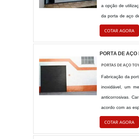
a opção de utiliza
da porta de aço de
com a sua necessida
COTAR AGORA
PORTA DE AÇO
PORTAS DE AÇO TO
Fabricação da port
inoxidável, um me
anticorrosivas. Ca
acordo com as espe
tamanhos e pesos. V
COTAR AGORA