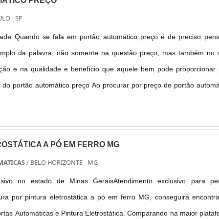
ÁTICO PREÇO
LO - SP
dade Quando se fala em portão automático preço é de preciso pens
 amplo da palavra, não somente na questão preço, mas também no v
sição e na qualidade e benefício que aquele bem pode proporcionar
 do portão automático preço Ao procurar por preço de portão automá
ande lista de empresas que oferecem os preços totalmente alternati
OSTÁTICA A PÓ EM FERRO MG
MATICAS
/ BELO HORIZONTE - MG
usivo no estado de Minas GeraisAtendimento exclusivo para pe
ura por pintura eletrostática a pó em ferro MG, conseguirá encontr
tas Automáticas e Pintura Eletrostática. Comparando na maior plata