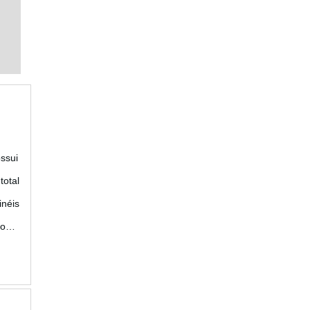
ssui
total
néis
conta
arte