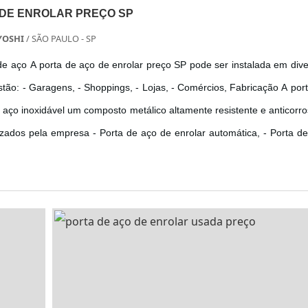
 DE ENROLAR PREÇO SP
YOSHI
/ SÃO PAULO - SP
 de aço A porta de aço de enrolar preço SP pode ser instalada em div
estão: - Garagens, - Shoppings, - Lojas, - Comércios, Fabricação A por
 aço inoxidável um composto metálico altamente resistente e anticorro
izados pela empresa - Porta de aço de enrolar automática, - Porta d
 Entre em contato com a Po...