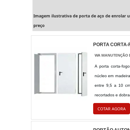
Imagem ilustrativa de porta de aço de enrolar 
preço
PORTA CORTA-
WA MANUTENÇÃO D
A porta corta-fog
núcleo em madeira
entre 9,5 a 10 c
recortados e dobra
com os seguintes 
COTAR AGORA
superior (com ....