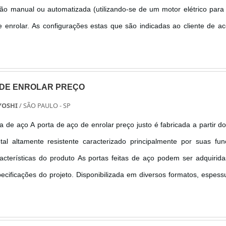
ção manual ou automatizada (utilizando-se de um motor elétrico para 
 enrolar. As configurações estas que são indicadas ao cliente de a
de e especificidade. Este tipo de porta pode ser utilizada em: -...
 DE ENROLAR PREÇO
YOSHI
/ SÃO PAULO - SP
a de aço A porta de aço de enrolar preço justo é fabricada a partir d
tal altamente resistente caracterizado principalmente por suas fu
racterísticas do produto As portas feitas de aço podem ser adquirid
cificações do projeto. Disponibilizada em diversos formatos, espess
antagens: - Facilidade de instalação, - Melho...