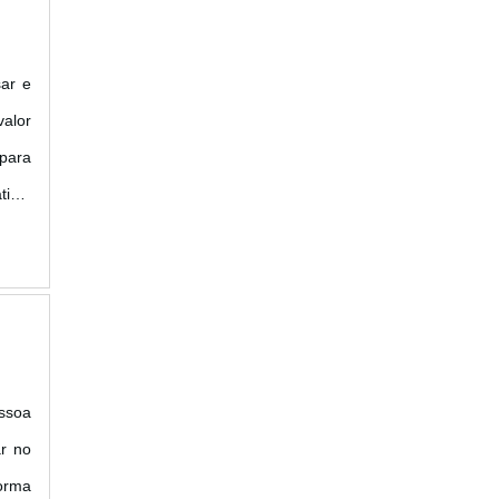
ar e
alor
 para
tico,
vos e
ssoa
ar no
forma