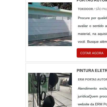
PORTÃO AUTOM
TOKDOOR
/ SÃO PAU
Procure por quali
avaliar o sentido
material, na aqui
você. Busque além
encontra-se uma gr
COTAR AGORA
at....
PINTURA ELETR
ERM PORTAS AUTO
Atendimento excl
jurídicaQuem proc
website da ERM Por