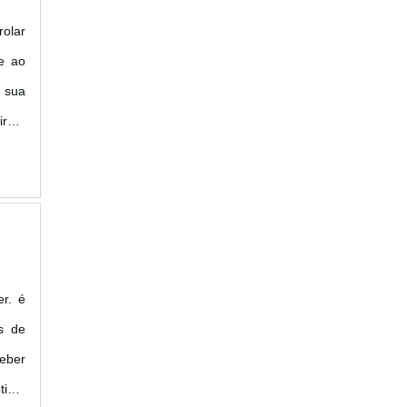
olar
e ao
, sua
ireto
l....
r. é
s de
eber
ótima