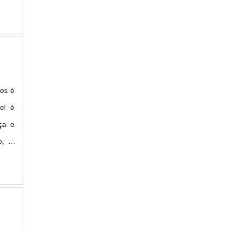
alta
ços é
el é
ça e
o, é
cado.