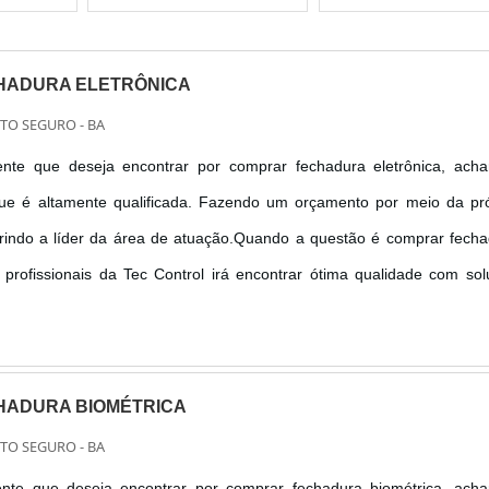
HADURA ELETRÔNICA
RTO SEGURO - BA
nte que deseja encontrar por comprar fechadura eletrônica, acha
e é altamente qualificada. Fazendo um orçamento por meio da pró
indo a líder da área de atuação.Quando a questão é comprar fecha
 profissionais da Tec Control irá encontrar ótima qualidade com so
equipar o apartamento do hotel.INFORMAÇÕES SOBRE COM
ÔNICAA T...
HADURA BIOMÉTRICA
RTO SEGURO - BA
nte que deseja encontrar por comprar fechadura biométrica, acha