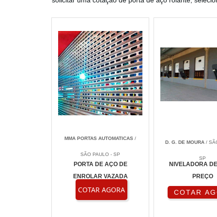
solicitar uma cotação de porta de aço rolante, seleci
MMA PORTAS AUTOMATICAS
/
D. G. DE MOURA
/ SÃ
SÃO PAULO - SP
SP
PORTA DE AÇO DE
NIVELADORA D
ENROLAR VAZADA
PREÇO
COTAR AGORA
COTAR A