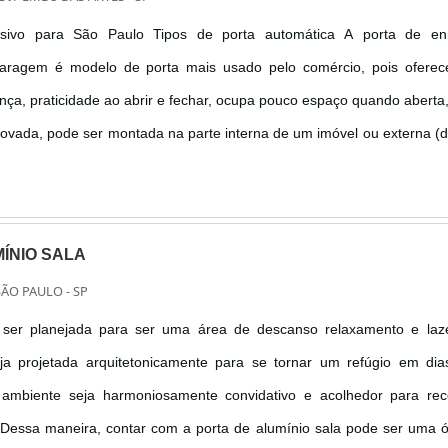
usivo para São Paulo Tipos de porta automática A porta de enr
garagem é modelo de porta mais usado pelo comércio, pois oferec
ança, praticidade ao abrir e fechar, ocupa pouco espaço quando aberta
ovada, pode ser montada na parte interna de um imóvel ou externa (d
ada nos modelos: Lisa (modelo tradicional, toda fechada), Vazada (mode
ÍNIO SALA
SÃO PAULO - SP
 ser planejada para ser uma área de descanso relaxamento e laze
ja projetada arquitetonicamente para se tornar um refúgio em dia
 ambiente seja harmoniosamente convidativo e acolhedor para rec
 Dessa maneira, contar com a porta de alumínio sala pode ser uma 