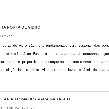
RA PORTA DE VIDRO
ULO - SP
a porta de vidro são itens fundamentais para sustento das port
de abrir e fechá-las. Essas ferragens para porta são pequenas peça
 corretamente, proporcionam destaque no elemento e também no amb
e elegância e capricho. Além de serem leves, e fáceis de adapta
aver um planejamento antes da aplicação para prevenir futuros prob
OLAR AUTOMÁTICA PARA GARAGEM
RA
/ EMBU DAS ARTES - SP