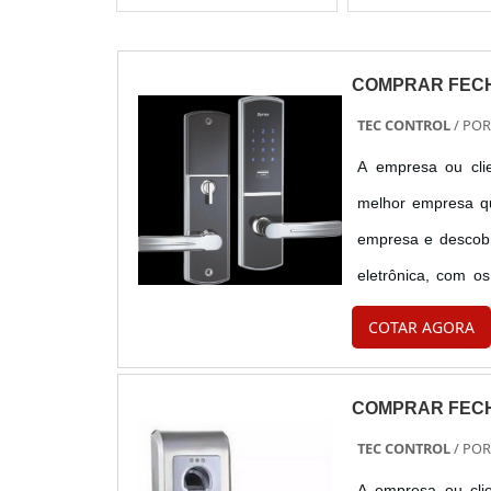
COMPRAR FEC
TEC CONTROL
/ PO
A empresa ou clie
melhor empresa qu
empresa e descobr
eletrônica, com os
completa para 
COTAR AGORA
FECHADURA ELETR
COMPRAR FEC
TEC CONTROL
/ PO
A empresa ou clie