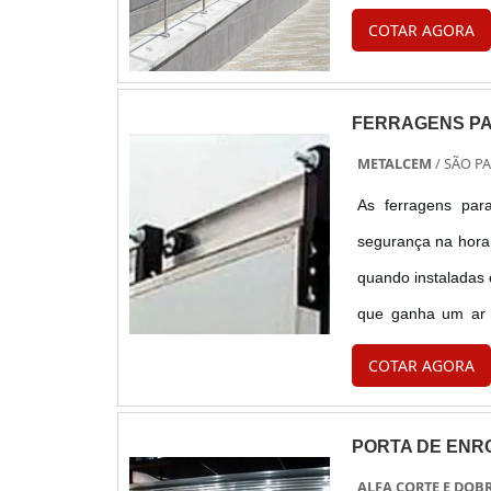
COTAR AGORA
FERRAGENS PA
METALCEM
/ SÃO PA
As ferragens par
segurança na hora 
quando instaladas
que ganha um ar d
portas, mas deve h
COTAR AGORA
no conjunto :....
PORTA DE ENR
ALFA CORTE E DOB