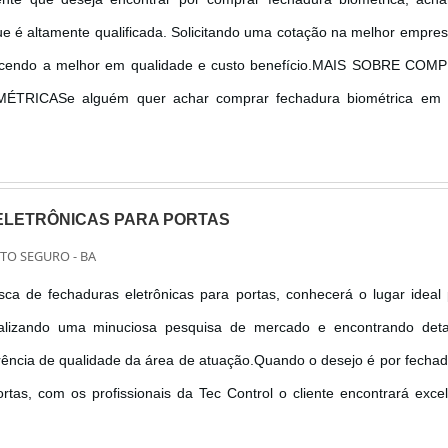
e é altamente qualificada. Solicitando uma cotação na melhor empre
cendo a melhor em qualidade e custo benefício.MAIS SOBRE COM
TRICASe alguém quer achar comprar fechadura biométrica em
tida com seus serviços, encontra o site da Tec Control. A emp
igital...
LETRÔNICAS PARA PORTAS
RTO SEGURO - BA
a de fechaduras eletrônicas para portas, conhecerá o lugar ideal
ealizando uma minuciosa pesquisa de mercado e encontrando deta
rência de qualidade da área de atuação.Quando o desejo é por fecha
ortas, com os profissionais da Tec Control o cliente encontrará exce
o com pagamento acessível.INFORMAÇÕES SOBRE AS FECHAD