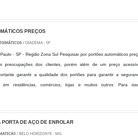
s vantagens encontradas no produto A porta em alumínio possui 
r....
MÁTICOS PREÇOS
TOMÁTICOS
/ DIADEMA - SP
Paulo - SP - Região Zona Sul Pesquisar por portões automáticos pre
s preocupações dos clientes, porém além de um preço acessív
rtante garantir a qualidade dos portões para garantir a seguran
 em residências, comércios, lojas e muitos outros. Para iss
 ao realizar a pesquisa buscar por uma empresa de confiança no mer
 p....
 PORTA DE AÇO DE ENROLAR
MATICAS
/ BELO HORIZONTE - MG