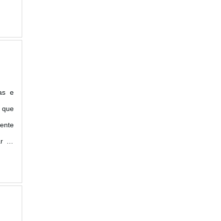
as e
s que
iente
r às
lemas