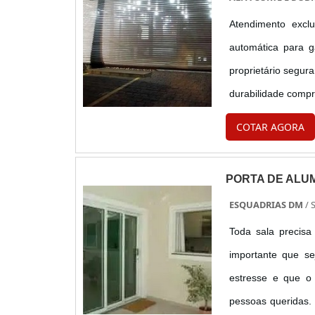
Atendimento excl
automática para 
proprietário segur
durabilidade compr
para rua). é fabric
COTAR AGORA
PORTA DE ALUM
ESQUADRIAS DM
/ 
Toda sala precisa
importante que se
estresse e que o
pessoas queridas.