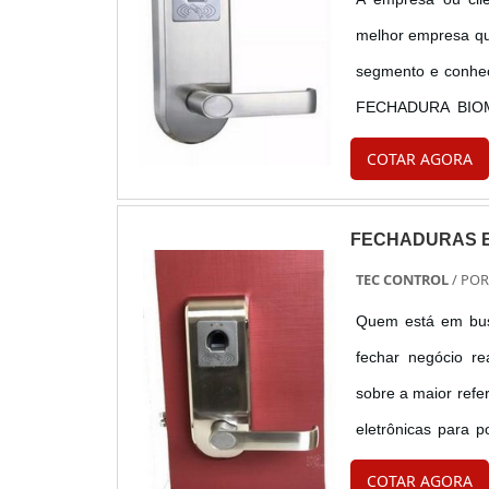
melhor empresa qu
segmento e conhe
FECHADURA BIOMÉ
empresa comprome
COTAR AGORA
trabalha com cofre d
FECHADURAS E
TEC CONTROL
/ PO
Quem está em busc
fechar negócio r
sobre a maior refe
eletrônicas para p
custo-benefíci
COTAR AGORA