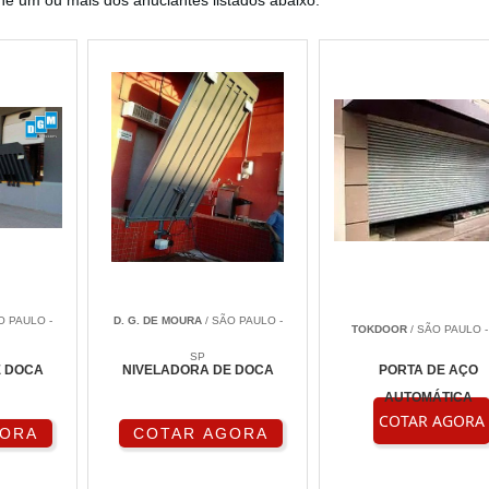
one um ou mais dos anuciantes listados abaixo:
O PAULO -
D. G. DE MOURA
/ SÃO PAULO -
TOKDOOR
/ SÃO PAULO -
SP
E DOCA
NIVELADORA DE DOCA
PORTA DE AÇO
AUTOMÁTICA
COTAR AGORA
GORA
COTAR AGORA