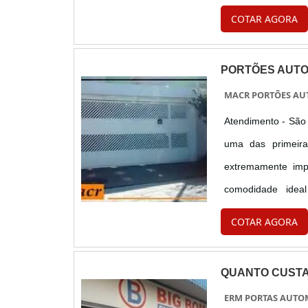
opção. Principai
COTAR AGORA
durabilidade, por se
PORTÕES AUTO
MACR PORTÕES AU
Atendimento - São 
uma das primeira
extremamente impo
comodidade ideal
imprescindível que
COTAR AGORA
Portões automáticos
QUANTO CUSTA
ERM PORTAS AUTO