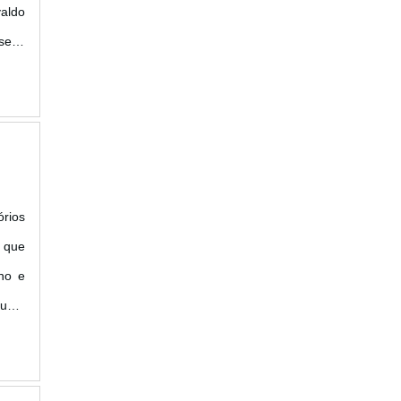
valdo
 seus
.
órios
, que
no e
junto