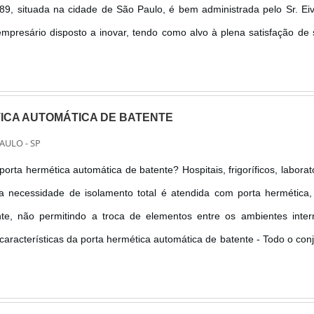
9, situada na cidade de São Paulo, é bem administrada pelo Sr. Ei
mpresário disposto a inovar, tendo como alvo à plena satisfação de
se eficiência e rapidez. Serviços aplicados são portões, escadas, est...
ICA AUTOMÁTICA DE BATENTE
AULO - SP
porta hermética automática de batente? Hospitais, frigoríficos, laborat
a necessidade de isolamento total é atendida com porta hermética
e, não permitindo a troca de elementos entre os ambientes inter
 características da porta hermética automática de batente - Todo o con
ido para garantir a hermeticidade, - Higiene garanti....