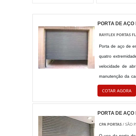
PORTA DE AÇO
RAYFLEX PORTAS FL
Porta de aço de e
quatro extremidad
velocidade de abr
manutenção da cade
principalmente em 
COTAR AGORA
cadeia d...
PORTA DE AÇO
CPA PORTAS
/ SÃO 
O uso da porta de