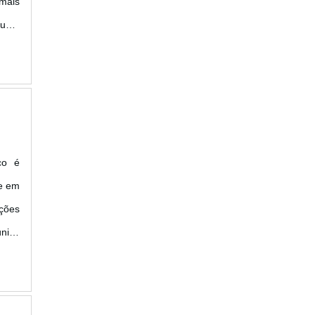
mais
 uma
ssas
quer
 e em
ações
nica
de e
o é a