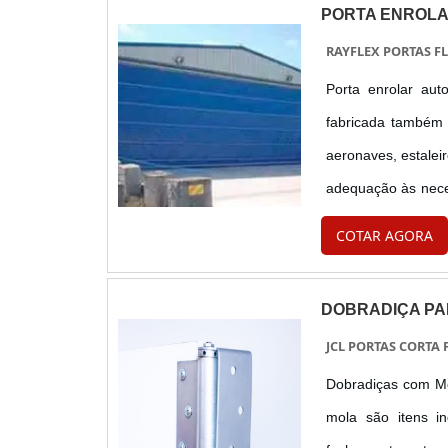
PORTA ENROLA
RAYFLEX PORTAS FL
Porta enrolar au
fabricada também 
aeronaves, estalei
adequação às neces
vedação e seguran
COTAR AGORA
variada....
DOBRADIÇA PA
JCL PORTAS CORTA
Dobradiças com Mola pa
mola são itens in