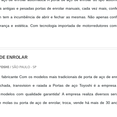
s antigas e pesadas portas de enrolar manuais, cada vez mais, conf
m tem a incumbência de abrir e fechar as mesmas. Não apenas conf
nça e estética. Com tecnologia importada de motorredutores com 
idade dispensam fitas laterais e as molas superiores. As folhas da por
 DE ENROLAR
YOSHI
/ SÃO PAULO - SP
 fabricante Com os modelos mais tradicionais de porta de aço de enr
chada, transvision e raiada a Portas de aço Toyoshi é a empresa
es modelos com qualidade garantida! A empresa realiza diversos ser
e molas ou porta de aço de enrolar, troca, vende há mais de 30 an
enrolar é confeccionada sob medida e em lâminas galvanizadas,