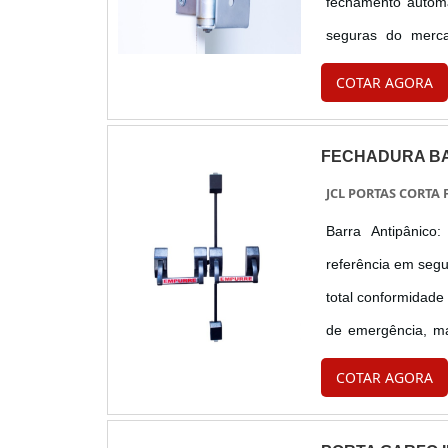
fechamento autom
seguras do merca
variedade de core
COTAR AGORA
dobradiças, você
ambiente.
FECHADURA BA
JCL PORTAS CORTA
Barra Antipânico: Sofist
referência em seg
total conformidad
de emergência, ma
barra no mercado 
COTAR AGORA
eficiência superio
escolha ideal para