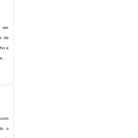
 ser
s de
nho e
lente
rtura
do o