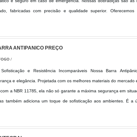
ático e seguro em caso de emergência. Nossas dobradiças são as 
do, fabricadas com precisão e qualidade superior. Oferecemos
s, permitindo que você combine funcionalidade com estilo. Com e
 assegura a máxima proteção, sem abrir mão da estética, em qual
RRA ANTIPANICO PREÇO
 FOGO
/
icação e Resistência Incomparáveis Nossa Barra Antipânico é
urança e elegância. Projetada com os melhores materiais do mercado
e com a NBR 11785, ela não só garante a máxima segurança em situ
s também adiciona um toque de sofisticação aos ambientes. É a ú
que completou 400 mil ciclos de uso, comprovando sua durabilida
r. Combinando qualidade, design e resistência, nossa Barra Antipânic
 quem busca o melhor em proteção e estilo.