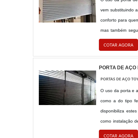
vem substituindo a
conforto para que
mas também segura
qualidade e pratic
COTAR AGORA
e...
PORTA DE AÇO
PORTAS DE AÇO TO
O uso da porta e a
como a do tipo fe
disponibiliza est
como instalação d
porta de aço de 
COTAR AGORA