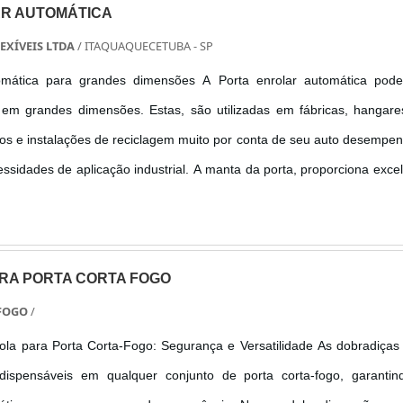
R AUTOMÁTICA
EXÍVEIS LTDA
/ ITAQUAQUECETUBA - SP
tomática para grandes dimensões A Porta enrolar automática pode
em grandes dimensões. Estas, são utilizadas em fábricas, hangare
ros e instalações de reciclagem muito por conta de seu auto desempe
sidades de aplicação industrial. A manta da porta, proporciona exce
ça à Porta enrolar automática, que conta com uma velocidade de abe
RA PORTA CORTA FOGO
 FOGO
/
ra Porta Corta-Fogo: Segurança e Versatilidade As dobradiças com
dispensáveis em qualquer conjunto de porta corta-fogo, garantin