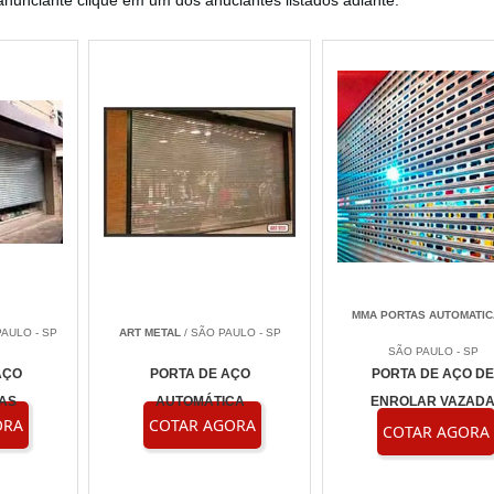
anunciante clique em um dos anuciantes listados adiante:
MMA PORTAS AUTOMATIC
PAULO - SP
ART METAL
/ SÃO PAULO - SP
SÃO PAULO - SP
AÇO
PORTA DE AÇO
PORTA DE AÇO D
AS
AUTOMÁTICA
ENROLAR VAZAD
ORA
COTAR AGORA
COTAR AGORA