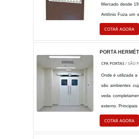
Mercado desde 198
Antônio Fuza um e
clientes dando ênfa
COTAR AGORA
PORTA HERMÉT
CPA PORTAS
/ SÃO P
Onde é utilizada a 
são ambientes cuj
veda completament
externo. Principais
da porta foi conceb
COTAR AGORA