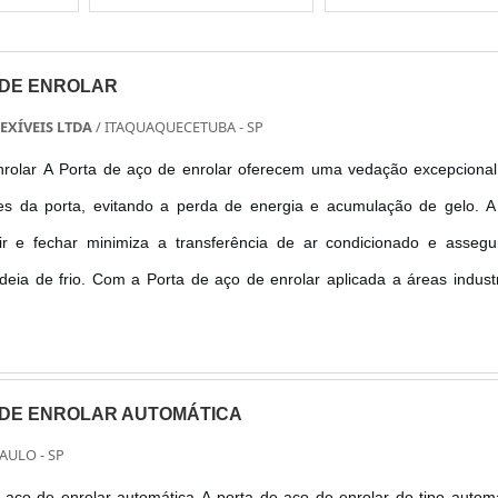
 DE ENROLAR
EXÍVEIS LTDA
/ ITAQUAQUECETUBA - SP
nrolar A Porta de aço de enrolar oferecem uma vedação excepciona
es da porta, evitando a perda de energia e acumulação de gelo. A
ir e fechar minimiza a transferência de ar condicionado e assegu
ia de frio. Com a Porta de aço de enrolar aplicada a áreas industr
armazenagem frigorífica, pode-se reduzir custos de energia, respei
 DE ENROLAR AUTOMÁTICA
PAULO - SP
 aço de enrolar automática A porta de aço de enrolar do tipo autom