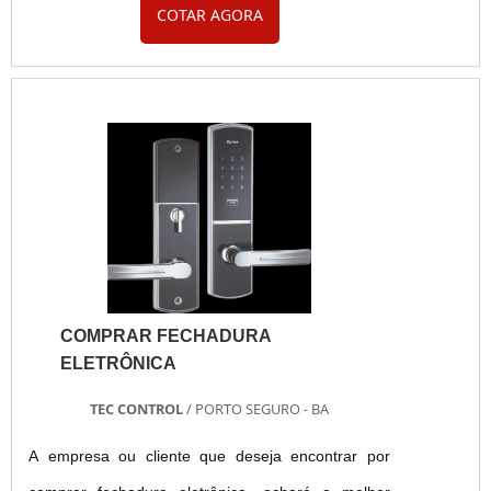
COTAR AGORA
segurança é um ponto principal para a todos os
comércios que estão dentro dos shoppings
necessitando assim desta porta. Vantagens -
Design belo e único, - Melhor custo x benefício, -
Produto de extrema qualidade...
COMPRAR FECHADURA
ELETRÔNICA
TEC CONTROL
/ PORTO SEGURO - BA
A empresa ou cliente que deseja encontrar por