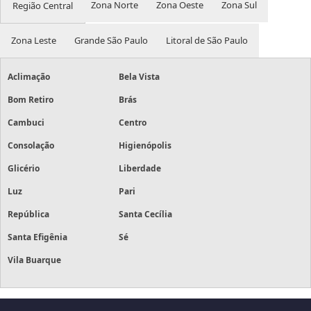
Zona Norte
Zona Oeste
Zona Sul
Região Central
Zona Leste
Grande São Paulo
Litoral de São Paulo
Aclimação
Bela Vista
Bom Retiro
Brás
Cambuci
Centro
Consolação
Higienópolis
Glicério
Liberdade
Luz
Pari
República
Santa Cecília
Santa Efigênia
Sé
Vila Buarque