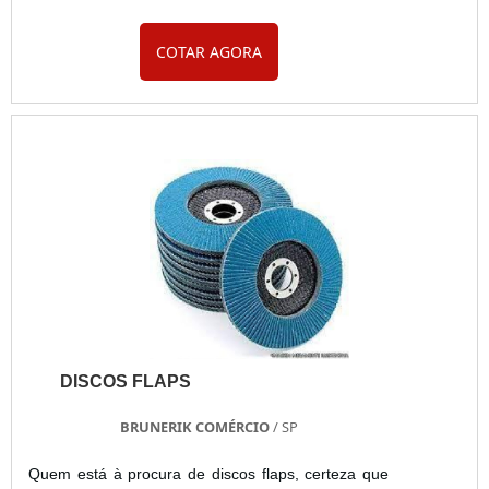
além disso, ainda proporciona maior segurança
COTAR AGORA
para pessoas e produtos. Características Podem
ser adquiridas em diferentes tamanhos, pesos,
espessuras, cores e formatos. Diferenciais do
produto As portas de aço podem ser fabricadas em
trê....
DISCOS FLAPS
BRUNERIK COMÉRCIO
/ SP
Quem está à procura de discos flaps, certeza que