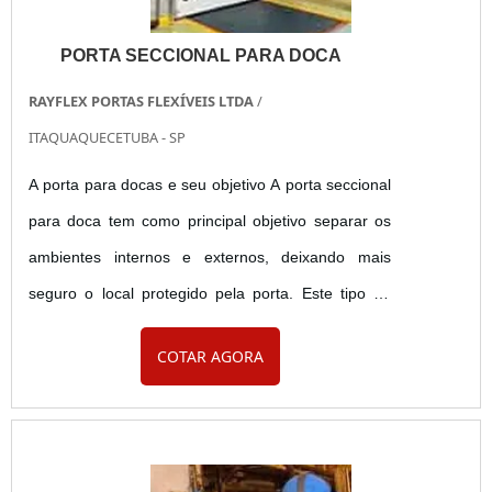
PORTA SECCIONAL PARA DOCA
RAYFLEX PORTAS FLEXÍVEIS LTDA
/
ITAQUAQUECETUBA - SP
A porta para docas e seu objetivo A porta seccional
para doca tem como principal objetivo separar os
ambientes internos e externos, deixando mais
seguro o local protegido pela porta. Este tipo de
porta tem quatro tipo de aberturas diferentes são
COTAR AGORA
elas: manual, através da talha, motorizada e
totalmente automatizada. Vantagens - Mais
qualidade na proteção, - Melhor custo x benefício, -
Porta com excelente qualidade, - Entre outras. ....