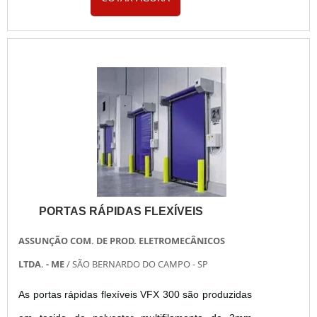
só de fabricação, como também de manutenção. A
melhor manutenção de portões A manutenção de
portões automáticos tem por objetivo prevenir o
mau funcionamento do portão automático ou de
algum de seus componentes e ....
PORTAS RÁPIDAS FLEXÍVEIS
ASSUNÇÃO COM. DE PROD. ELETROMECÂNICOS
LTDA. - ME
/ SÃO BERNARDO DO CAMPO - SP
As portas rápidas flexíveis VFX 300 são produzidas