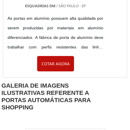
ESQUADRIAS DM
/ SÃO PAULO - SP
As portas em alumínio possuem alta qualidade por
serem produzidas por materiais em alumínio
diferenciados. A fábrica de porta de alumínio deve
trabalhar com perfis resistentes das linhas
suprema, inova ou gold, além de oferecer supor,
COTAR AGORA
tais como instalação dos materiais e
acompanhamento por parte de um consultor,
GALERIA DE IMAGENS
aplicação de material para a vedação quando
ILUSTRATIVAS REFERENTE A
necessário, instalação das molduras internas e
PORTAS AUTOMÁTICAS PARA
produtos sempre com acessórios de qualidade. ....
SHOPPING