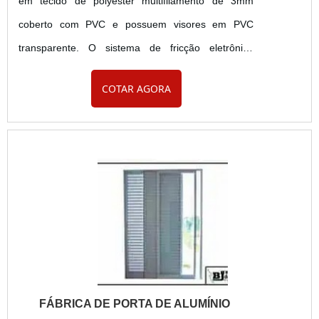
em tecido de polyester multifilamento de 3mm
coberto com PVC e possuem visores em PVC
transparente. O sistema de fricção eletrônica
alinhado aos dispositivos de segurança
COTAR AGORA
proporcionam um desempenho mais seguro ao
usuário. O resultado é uma vedação completa, com
excelente resistência ao vento e de alto
desempenho. Confira as principais características
do produto. As portas rápidas flexíveis VFX....
FÁBRICA DE PORTA DE ALUMÍNIO