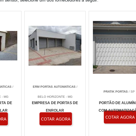
m sensor, selecione um dos fornecedores a seguir:
ATICAS
/
ERM PORTAS AUTOMATICAS
/
PRATIK PORTAS
/ SP
 - MG
BELO HORIZONTE - MG
RTA DE
EMPRESA DE PORTAS DE
PORTÃO DE ALUMÍN
OLAR
ENROLAR
COM AUTOMATIZAÇ
COTAR AGORA
ORA
COTAR AGORA