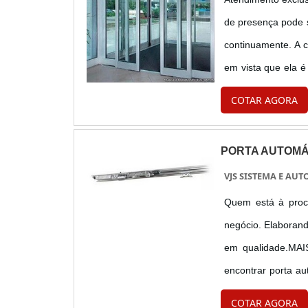
de presença pode s
continuamente. A 
em vista que ela 
benefícios podem s
COTAR AGORA
PORTA AUTOMÁ
VJS SISTEMA E A
Quem está à proc
negócio. Elaboran
em qualidade.M
encontrar porta a
Sistema e Automaçã
COTAR AGORA