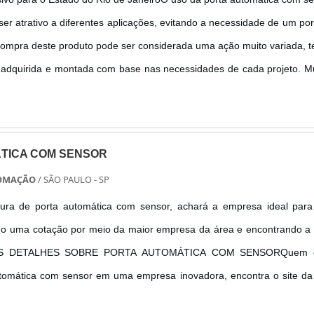
er atrativo a diferentes aplicações, evitando a necessidade de um por
compra deste produto pode ser considerada uma ação muito variada, 
é adquirida e montada com base nas necessidades de cada projeto. M
er relacionados ao uso dessa tecnologia, podendo ter como des...
TICA COM SENSOR
UTOMAÇÃO
/ SÃO PAULO - SP
ura de porta automática com sensor, achará a empresa ideal para
do uma cotação por meio da maior empresa da área e encontrando a 
AIS DETALHES SOBRE PORTA AUTOMÁTICA COM SENSORQuem 
utomática com sensor em uma empresa inovadora, encontra o site d
o. É possível encontrar porta pivotante social e totem expedidor de ti