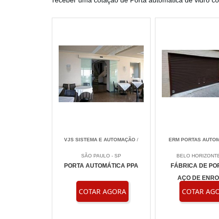
receber uma cotação de Porta automática de vidro co
VJS SISTEMA E AUTOMAÇÃO
/
ERM PORTAS AUTOM
SÃO PAULO - SP
BELO HORIZONTE
PORTA AUTOMÁTICA PPA
FÁBRICA DE PO
AÇO DE ENR
COTAR AGORA
COTAR AG