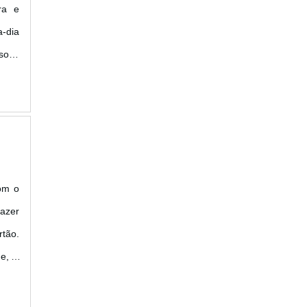
ra e
a-dia
ssoas
ém de
om o
Fazer
tão.
e, o
 ....