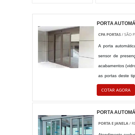
PORTA AUTOMÁ
CPA PORTAS
/ SÃO 
A porta automátic
sensor de presenç
acabamentos (vidro
as portas deste t
como ambientes in
COTAR AGORA
inter...
PORTA AUTOMÁ
PORTA E JANELA
/ R
Atendimento exclus