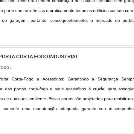
final dos 1960 era comum construção de casas e prédios sem gara
e parte das residências e praticamente todos os edifícios contam com
de garagem, portanto, consequentemente, o mercado de portã
 de crescer. O portão de garagem pode ser fabricado em dive
o portão de madeira, por....
ORTA CORTA FOGO INDUSTRIAL
 FOGO
/
orta Corta-Fogo e Acessórios: Garantindo a Segurança Sempr
r das portas corta-fogo e seus acessórios é crucial para assegur
ça de qualquer ambiente. Essas portas são projetadas para resistir ao
s somente uma manutenção adequada garante seu desempenh
. Contamos com uma equipe especializada que realiza inspeções periód
mente as normas técnicas, como a NBR 11785, para assegurar que t