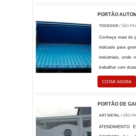
PORTÃO AUTOM
TOKDOOR
/ SÃO PAU
Conheça mais do p
indicado para gra
industriais, ond
trabalhar com duas
pela articulação d
COTAR AGORA
....
PORTÃO DE G
ART METAL
/ SÃO PA
ATENDIMENTO E