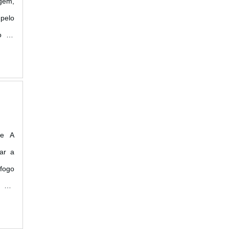
gem,
 pelo
o de
rsos
e A
ar a
 fogo
o em
icas,
odos