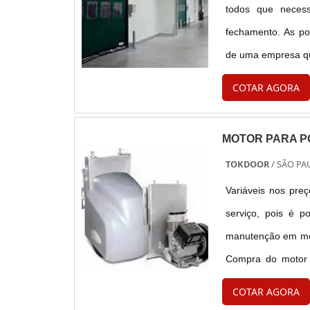
todos que neces
fechamento. As por
de uma empresa qu
e objetos. O mate
COTAR AGORA
resisten....
MOTOR PARA P
TOKDOOR
/ SÃO PAU
Variáveis nos pre
serviço, pois é p
manutenção em mot
Compra do motor 
principal motivo d
COTAR AGORA