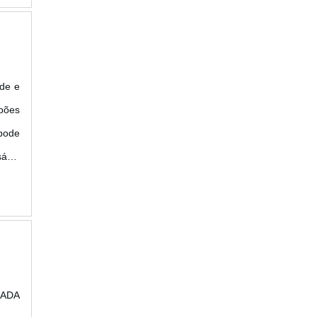
ade e
lpões
pode
sável
 pode
ADA