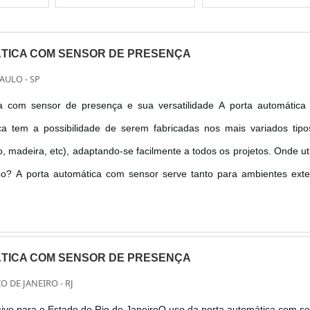
TICA COM SENSOR DE PRESENÇA
PAULO - SP
a com sensor de presença e sua versatilidade A porta automática
a tem a possibilidade de serem fabricadas nos mais variados tipo
, madeira, etc), adaptando-se facilmente a todos os projetos. Onde uti
ipo? A porta automática com sensor serve tanto para ambientes ext
ternos. A porta automática com sensor é bastante utilizada em ambi
TICA COM SENSOR DE PRESENÇA
IO DE JANEIRO - RJ
ivo para o Estado do Rio de JaneiroO uso da porta automática com s