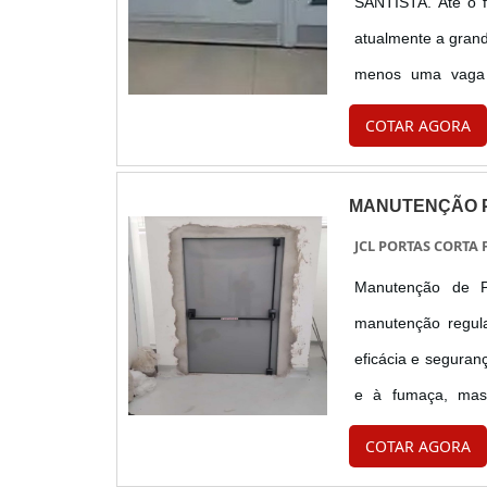
SANTISTA. Até o 
atualmente a grand
menos uma vaga 
garagem não para
COTAR AGORA
materiais, tais com
MANUTENÇÃO P
JCL PORTAS CORTA
Manutenção de P
manutenção regula
eficácia e seguran
e à fumaça, ma
situações críticas
COTAR AGORA
seguindo rigorosa