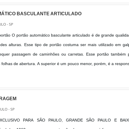
ÁTICO BASCULANTE ARTICULADO
LO - SP
ortão O portão automático basculante articulado é de grande qualid
ndes alturas. Esse tipo de portão costuma ser mais utilizado em ga
e requer passagem de caminhões ou carretas. Esse portão também 
 folhas de abertura. A superior é um pouco menor, porém, é a respon
a maior. Embora o portão basculante automático seja articulado, ele
ARAGEM
ULO - SP
XCLUSIVO PARA SÃO PAULO, GRANDE SÃO PAULO E BAIX