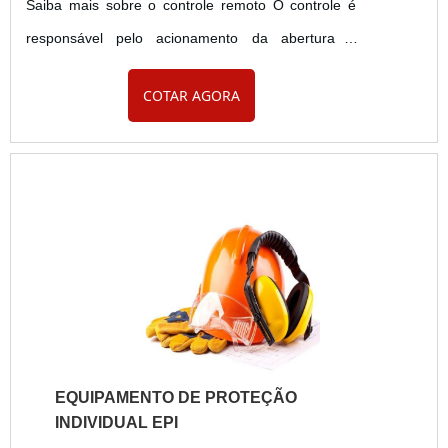
Saiba mais sobre o controle remoto O controle é
responsável pelo acionamento da abertura e
fechamento dos portões, é a interface entre o
COTAR AGORA
motor e o usuário, sem ele não faria sentido
automatizar um portão. É como uma chave
eletrônica. Grande parte dos problemas de controle
remoto para portão está relacionada ao baixo nível
da bateria ou à oxidação dos contatos d....
EQUIPAMENTO DE PROTEÇÃO
INDIVIDUAL EPI