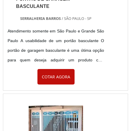
BASCULANTE
SERRALHERIA BARROS
/ SÃO PAULO - SP
Atendimento somente em São Paulo e Grande São
Paulo A usabilidade de um portão basculante O
portão de garagem basculante é uma ótima opção
para quem deseja adquirir um produto com
excelente custo-benefício e também com uma
COTAR AGORA
grande vida útil, se tornando perfeito para inúmeras
aplicações. Vantagens O portão de garagem
basculante possui uma série de vantagens que o
fazem um dos produtos mais requisitados do
mercado, como por exemp...