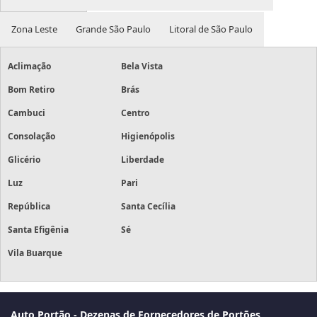
Zona Leste
Grande São Paulo
Litoral de São Paulo
Aclimação
Bela Vista
Bom Retiro
Brás
Cambuci
Centro
Consolação
Higienópolis
Glicério
Liberdade
Luz
Pari
República
Santa Cecília
Santa Efigênia
Sé
Vila Buarque
Auto Portão - Dezenas de Fornecedores de Portões