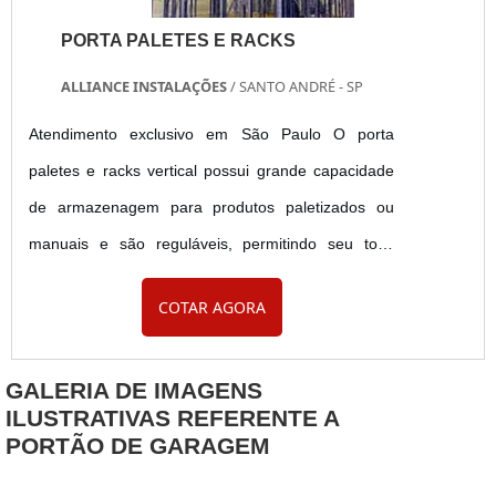
PORTA PALETES E RACKS
ALLIANCE INSTALAÇÕES
/ SANTO ANDRÉ - SP
Atendimento exclusivo em São Paulo O porta
paletes e racks vertical possui grande capacidade
de armazenagem para produtos paletizados ou
manuais e são reguláveis, permitindo seu total
aproveitamento. O manuseio simples do
COTAR AGORA
equipamento permite ao cliente mover, com muita
facilidade, suas longarinas, que são produzidas
GALERIA DE IMAGENS
com sistema de encaixe. Função do porta paletes
ILUSTRATIVAS REFERENTE A
Esse tipo de produto é responsável por deixar os
PORTÃO DE GARAGEM
ambientes e os produtos muito....