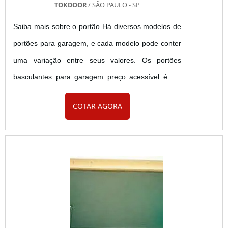
TOKDOOR
/ SÃO PAULO - SP
Saiba mais sobre o portão Há diversos modelos de
portões para garagem, e cada modelo pode conter
uma variação entre seus valores. Os portões
basculantes para garagem preço acessível é um
modelo com um valor de custo-benefício, uma vez
COTAR AGORA
que este modelo de portão é ágil, moderno,
fabricado em materiais de qualidade. Os modelos
de portão basculante possuem a abertura do
portão de baixo para cima. Esse modelo também
pode ser articulado, feito com....