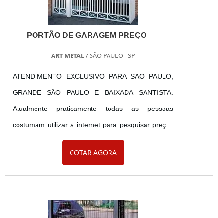
PORTÃO DE GARAGEM PREÇO
ART METAL
/ SÃO PAULO - SP
ATENDIMENTO EXCLUSIVO PARA SÃO PAULO,
GRANDE SÃO PAULO E BAIXADA SANTISTA.
Atualmente praticamente todas as pessoas
costumam utilizar a internet para pesquisar preços
antes de adquirir ou encomendar um produto ou
COTAR AGORA
serviço e no segmento de portões não é diferente.
Se você busca por portão garagem preço, saiba
que acabou de encontrar a empresa com a melhor
relação custo x benefício em portões de garagem