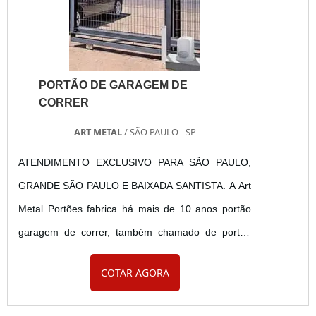
de São Paulo. A Art Metal Portões atua há...
PORTÃO DE GARAGEM DE
CORRER
ART METAL
/ SÃO PAULO - SP
ATENDIMENTO EXCLUSIVO PARA SÃO PAULO,
GRANDE SÃO PAULO E BAIXADA SANTISTA. A Art
Metal Portões fabrica há mais de 10 anos portão
garagem de correr, também chamado de portão
deslizante. As folhas do portão de garagem de
COTAR AGORA
correr deslizam em trilhos fixados no chão e sua
abertura é realizada para um dos lados da