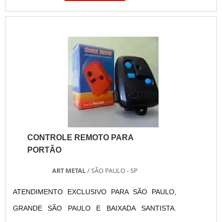
porta de aço para loja automática é desenvolvidas
sob medida, podendo atingir até 15 mts de largura
e 10 mts de altura (geralmente utilizadas em
industrias), pode também ser no....
CONTROLE REMOTO PARA
PORTÃO
ART METAL
/ SÃO PAULO - SP
ATENDIMENTO EXCLUSIVO PARA SÃO PAULO,
GRANDE SÃO PAULO E BAIXADA SANTISTA.