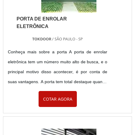
PORTA DE ENROLAR
ELETRÔNICA
TOKDOOR
/ SÃO PAULO - SP
Conheça mais sobre a porta A porta de enrolar
eletrônica tem um número muito alto de busca, e o
principal motivo disso acontecer, é por conta de
suas vantagens. A porta tem total destaque quando
se fala de sua fabricação, pois a sua composição
COTAR AGORA
se baseia apenas com materiais de grande
qualidade. O eixo de travessão que a porta possui,
é toda em aço carbono. A sua chapa de aço é bem
mais robusta do que as de outras portas. Essa