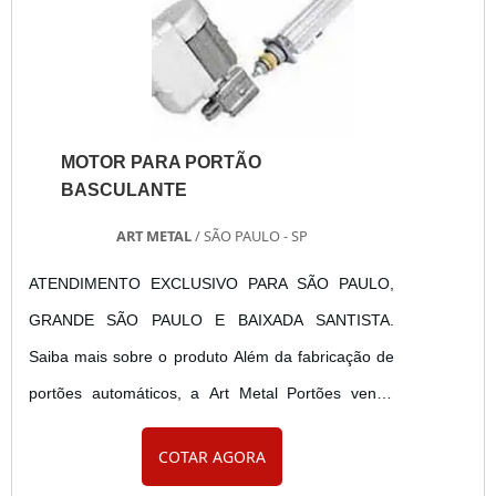
a NBR 11785, para assegurar que todos os
componentes estejam em perfeitas condições de
funcionamento. Nossos serviços de manutenção
incluem a verificação da integridade estrutural das
MOTOR PARA PORTÃO
portas, ajuste das dobradiças, funcionamento das
BASCULANTE
barras antipânico e conferência das molas aéreas.
ART METAL
/ SÃO PAULO - SP
Essa abordagem proativa ajuda a identificar e
corrigir problemas antes que se tornem críticos,
ATENDIMENTO EXCLUSIVO PARA SÃO PAULO,
assegurando que as portas estejam sempre
GRANDE SÃO PAULO E BAIXADA SANTISTA.
prontas para operar quando necessário. Além
Saiba mais sobre o produto Além da fabricação de
disso, nossa equipe está capacitada para realizar
portões automáticos, a Art Metal Portões vende
reparos e substituir peças danificadas, garantindo
motor para portão basculante. A Art Metal Portões
COTAR AGORA
que os sistemas de segurança permaneçam
trabalha com as principais marcas do mercado:
atualizados e em conformidade com as normas