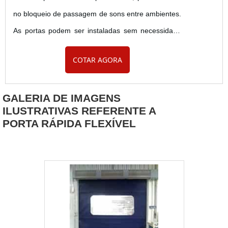
no bloqueio de passagem de sons entre ambientes.
As portas podem ser instaladas sem necessidade
de remoção da porta que está no local, o que evita
COTAR AGORA
quebra de alvenaria. Além disso, a fabricação é
feita em diferentes espessuras para atender a
GALERIA DE IMAGENS
necessidade de cada projeto. Tipos de porta
ILUSTRATIVAS REFERENTE A
antirruído para apartamento A porta antirruído isola
PORTA RÁPIDA FLEXÍVEL
sons que variam....