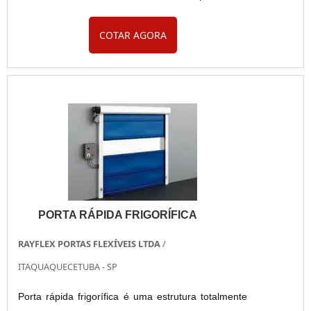
aço galvanizado, opcionalmente em pintura
COTAR AGORA
eletrostática na cor (ral) a ser definida ou aço inox.
Manta tecido vinílico de tecnologia européia,
desenvolvido exclusivamente para aplicação em
portas rápidas, pela sua resistência, qualidade e
durabilidade. Porta ...
PORTA RÁPIDA FRIGORÍFICA
RAYFLEX PORTAS FLEXÍVEIS LTDA
/
ITAQUAQUECETUBA - SP
Porta rápida frigorífica é uma estrutura totalmente