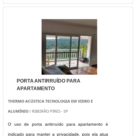
Garen e PPA. O motor para portão basculante
vigentes. Manter as portas corta-fogo e acessórios
Garen atende a todas as exigências do mercado
em condições ideais não apenas protege vidas,
possui e possui certificação INMETRO. A Garen foi
mas também preserva a integridade dos bens e
fundada em 1999 na cidade de Ga....
das instalações. Ao investir na manutenção das
portas corta-fogo da JCL, você assegura um
ambiente seguro e confiável, minimizando riscos e
maximizando a proteção em sua empresa ou
instituição.
PORTA ANTIRRUÍDO PARA
APARTAMENTO
THERMO ACÚSTICA TECNOLOGIA EM VIDRO E
ALUMÍNIO
/ RIBEIRÃO PIRES - SP
O uso de porta antirruído para apartamento é
indicado para manter a privacidade, pois ela atua