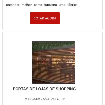
entender melhor como funciona uma fábrica de
portão automático, é preciso primeiro entender qual
COTAR AGORA
o significado de fábrica. Fábrica é um sitio industrial
no qual pessoas manufaturam bens ou
supervisionam a operação de máquinas que
processam um produto, transformando-o em um
produto acabado. Boa parte das fábricas, a....
PORTAS DE LOJAS DE SHOPPING
METALCEM
/ SÃO PAULO - SP