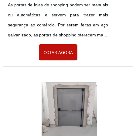
As portas de lojas de shopping podem ser manuais
ou automáticas e servem para trazer mais
segurança ao comércio. Por serem feitas em aço
galvanizado, as portas de shopping oferecem maior
resistência e segurança, pois é um material
COTAR AGORA
resistente, leve, fácil de manusear e a soleira, local
onde a porta é fixada após ser empurrada, fica
oculta de forma que ocupe menos espaço e o
ambiente fique mais bonito e versátil. Modos de
abertura das portas de l....