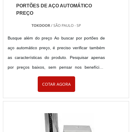
PORTÕES DE AÇO AUTOMÁTICO
PREÇO
TOKDOOR
/ SÃO PAULO - SP
Busque além do preço Ao buscar por portões de
aço automático preço, é preciso verificar também
as características do produto. Pesquisar apenas
por preços baixos, sem pensar nos benefícios,
diferenciais e qualidade na fabricação, pode não
COTAR AGORA
ser um bom negócio. Pensar apenas no valor baixo
do produto, pode acarretar em gastos no futuro
com manutenções constante. Por isso, o preço do
portão deve apresentar custo-benefício a quem
adquire. Port....