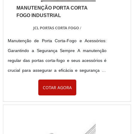
MANUTENÇÃO PORTA CORTA
FOGO INDUSTRIAL
JCL PORTAS CORTA FOGO
/
Manutenção de Porta Corta-Fogo e Acessórios:
Garantindo a Segurança Sempre A manutenção
regular das portas corta-fogo e seus acessórios é
crucial para assegurar a eficácia e segurança de
qualquer ambiente. Essas portas são projetadas
COTAR AGORA
para resistir ao fogo e à fumaça, mas somente uma
manutenção adequada garante seu desempenho
em situações críticas. Contamos com uma equipe
especializada que realiza inspeções periódicas,
seguindo rigorosamente as normas técnicas, como