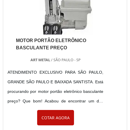
MOTOR PORTÃO ELETRÔNICO
BASCULANTE PREÇO
ART METAL
/ SÃO PAULO - SP
ATENDIMENTO EXCLUSIVO PARA SÃO PAULO,
GRANDE SÃO PAULO E BAIXADA SANTISTA. Está
procurando por motor portão eletrônico basculante
preço? Que bom! Acabou de encontrar um dos
melhores revendedores de motor para portão
COTAR AGORA
basculante preço acessível e suporte total ao
cliente. Com sede na região do Guarapiranga, zona