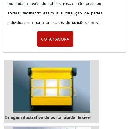
montada através de rebites rosca, não possuem
soldas, facilitando assim a substituição de partes
individuais da porta em casos de colisões em sua
estrutura. As colunas são produzidas em perfil de
COTAR AGORA
alumínio natural, podendo ter seu acabamento em
aço acabamento galvanizado, pintado ou em aço
inox. Possui excelente vedação lateral. Resistência:
Possuem sistema de aquecimento nas colunas
realizado a...
Imagem ilustrativa de porta rápida flexível