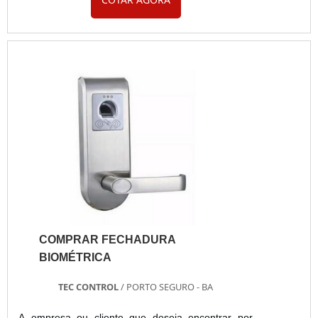
questão é comprar fechadura eletrônica, com os
profissionais da Tec Control irá encontrar ótima
qualidade com solução completa para equipar o
apartamento do hotel.INFORMAÇÕES SOBRE
COMPRAR FECHADURA ELETRÔNICAA T...
COMPRAR FECHADURA
BIOMÉTRICA
TEC CONTROL
/ PORTO SEGURO - BA
A empresa ou cliente que deseja encontrar por