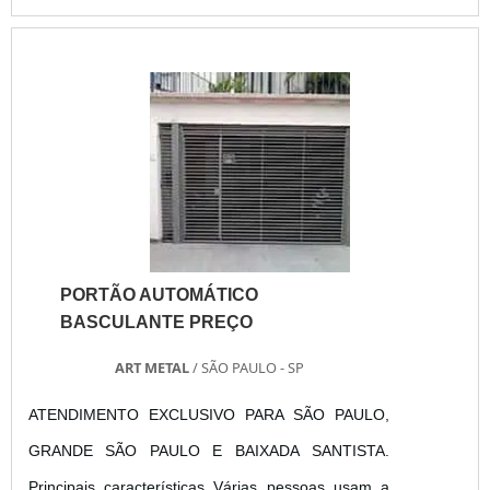
rigorosamente testadas, garantem conformidade
com as normas técnicas. Invista na proteção que
sua empresa merece com nossas portas corta-
fogo, garantindo segurança e tranquilidade em
situações de emergência.
PORTÃO AUTOMÁTICO
BASCULANTE PREÇO
ART METAL
/ SÃO PAULO - SP
ATENDIMENTO EXCLUSIVO PARA SÃO PAULO,
GRANDE SÃO PAULO E BAIXADA SANTISTA.
Principais características Várias pessoas usam a