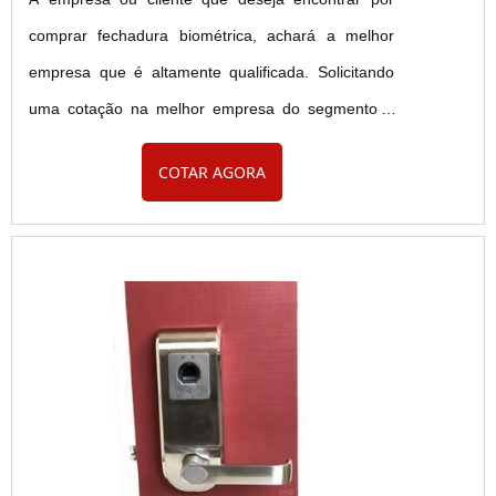
comprar fechadura biométrica, achará a melhor
empresa que é altamente qualificada. Solicitando
uma cotação na melhor empresa do segmento e
conhecendo a melhor em qualidade e custo
COTAR AGORA
benefício.MAIS SOBRE COMPRAR FECHADURA
BIOMÉTRICASe alguém quer achar comprar
fechadura biométrica em uma empresa
comprometida com seus serviços, encontra o site
da Tec Control. A empresa trabalha com cofre
digital...