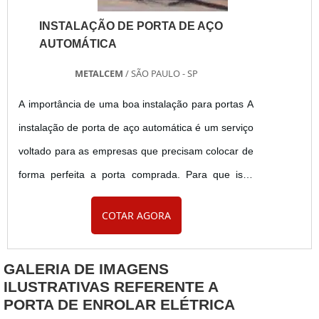
INSTALAÇÃO DE PORTA DE AÇO
AUTOMÁTICA
METALCEM
/ SÃO PAULO - SP
A importância de uma boa instalação para portas A
instalação de porta de aço automática é um serviço
voltado para as empresas que precisam colocar de
forma perfeita a porta comprada. Para que isso
seja bem realizado é preciso que se escolha uma
COTAR AGORA
excelente empresa que realize este processo.
Benefícios - Melhor colocação da porta, - Melhor
GALERIA DE IMAGENS
custo x benefício, - Maior economia, - Entre outros.
ILUSTRATIVAS REFERENTE A
Para saber mais entre em contato com M....
PORTA DE ENROLAR ELÉTRICA