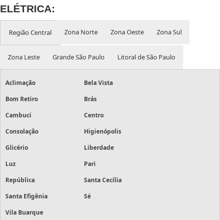
ELÉTRICA:
Zona Norte
Zona Oeste
Zona Sul
Região Central
Zona Leste
Grande São Paulo
Litoral de São Paulo
Aclimação
Bela Vista
Bom Retiro
Brás
Cambuci
Centro
Consolação
Higienópolis
Glicério
Liberdade
Luz
Pari
República
Santa Cecília
Santa Efigênia
Sé
Vila Buarque