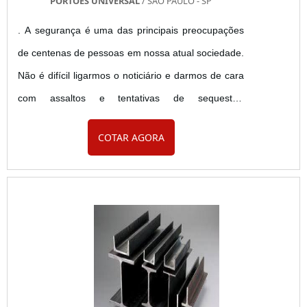
PORTÕES UNIVERSAL
/ SÃO PAULO - SP
. A segurança é uma das principais preocupações
de centenas de pessoas em nossa atual sociedade.
Não é difícil ligarmos o noticiário e darmos de cara
com assaltos e tentativas de sequestro,
principalmente quando pessoas vão guardar seus
COTAR AGORA
respectivos carros na garagem de suas casas.
Benefícios de um bom conserto de portão
automático em SP Os portões automáticos
surgiram para melhorar a segurança de sua casa
no derradeiro momento de guardar o carro....