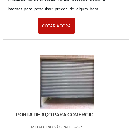
internet para pesquisar preços de algum bem ou
serviço. Caso você esteja procurando por portão
COTAR AGORA
automático basculante preço a Art Metal Portões é
uma das melhores fabricantes de portão
basculante. A Art Metal Portões vem construindo,
há mais de 10 anos, estruturas metálicas e portões
com excelente qualidade e preç....
PORTA DE AÇO PARA COMÉRCIO
METALCEM
/ SÃO PAULO - SP