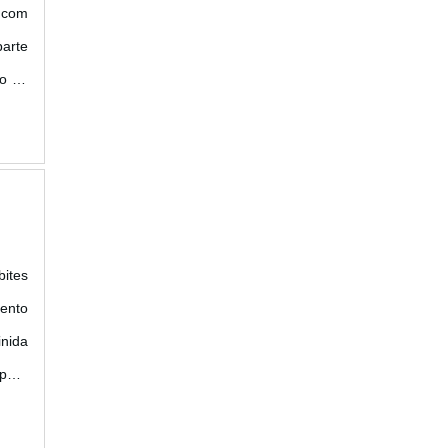
s com
arte
to do
bites
mento
inida
 para