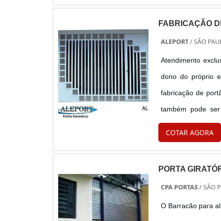
FABRICAÇÃO D
ALEPORT
/ SÃO PAUL
Atendimento excl
dono do próprio e
fabricação de por
também pode ser 
específicos.V
COTAR AGORA
procedência do mate
PORTA GIRATÓ
CPA PORTAS
/ SÃO P
O Barracão para al