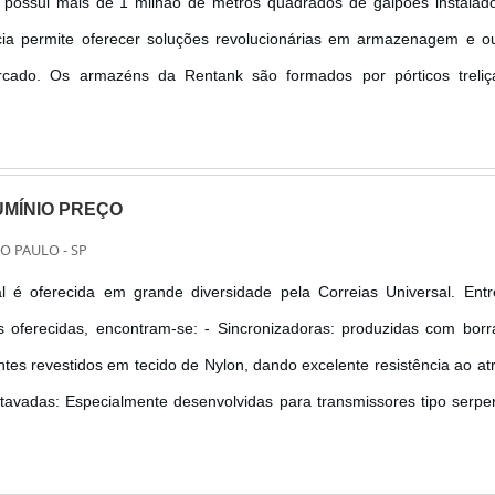
ossui mais de 1 milhão de metros quadrados de galpões instalado
ia permite oferecer soluções revolucionárias em armazenagem e ou
rcado. Os armazéns da Rentank são formados por pórticos treliç
rfis de aço carbono, com tratamento anti-corrosivo por zincagem
fe...
i no Portal Soluções Industriais você descobre os melhores fabricantes.
UMÍNIO PREÇO
ÃO PAULO - SP
al é oferecida em grande diversidade pela Correias Universal. Ent
s oferecidas, encontram-se: - Sincronizadoras: produzidas com bor
es revestidos em tecido de Nylon, dando excelente resistência ao atr
tavadas: Especialmente desenvolvidas para transmissores tipo serpe
idade de transmitir potência nos dois lados da correia; - Variadoras: ..