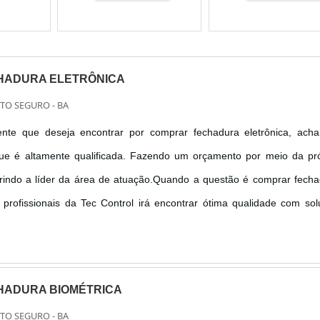
HADURA ELETRÔNICA
RTO SEGURO - BA
nte que deseja encontrar por comprar fechadura eletrônica, acha
e é altamente qualificada. Fazendo um orçamento por meio da pró
indo a líder da área de atuação.Quando a questão é comprar fecha
 profissionais da Tec Control irá encontrar ótima qualidade com so
equipar o apartamento do hotel.INFORMAÇÕES SOBRE COM
ÔNICAA T...
HADURA BIOMÉTRICA
RTO SEGURO - BA