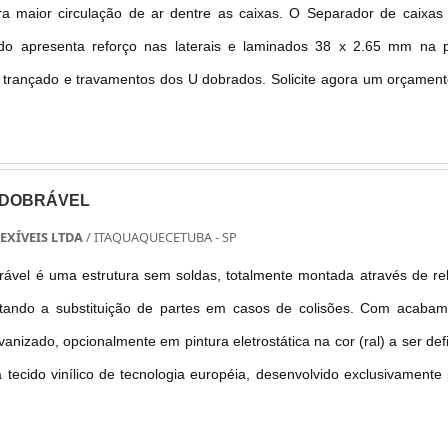
ra maior circulação de ar dentre as caixas. O Separador de caixa
ado apresenta reforço nas laterais e laminados 38 x 2.65 mm na p
o trançado e travamentos dos U dobrados. Solicite agora um orçamen
 com ferro chato trançado. ....
 DOBRÁVEL
EXÍVEIS LTDA
/ ITAQUAQUECETUBA - SP
rável é uma estrutura sem soldas, totalmente montada através de re
cilitando a substituição de partes em casos de colisões. Com acaba
anizado, opcionalmente em pintura eletrostática na cor (ral) a ser def
 tecido vinílico de tecnologia européia, desenvolvido exclusivamente
 rápidas, pela sua resistência, qualidade e durabilidade. Porta ....