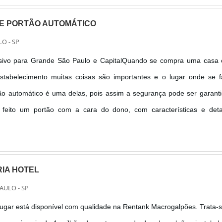
E PORTÃO AUTOMÁTICO
O - SP
usivo para Grande São Paulo e CapitalQuando se compra uma casa 
stabelecimento muitas coisas são importantes e o lugar onde se f
tão automático é uma delas, pois assim a segurança pode ser garant
feito um portão com a cara do dono, com características e deta
ANTAGENS E BENEFÍCIOS DA FABRICAÇÃO DO PORTÃO Sab
rial; Ter um produto de primeira linha; Escolher as características do
RIA HOTEL
AULO - SP
ugar está disponível com qualidade na Rentank Macrogalpões. Trata-