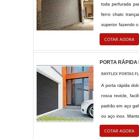
toda perfurada pa
ferro chato tranç
superior fazendo 
Separador de caixas
COTAR AGORA
PORTA RÁPIDA
RAYFLEX PORTAS FL
A porta rápida dob
rosca revicle, fa
padrão em aço galv
ou aço inox. Manta
aplicação em portas
COTAR AGORA