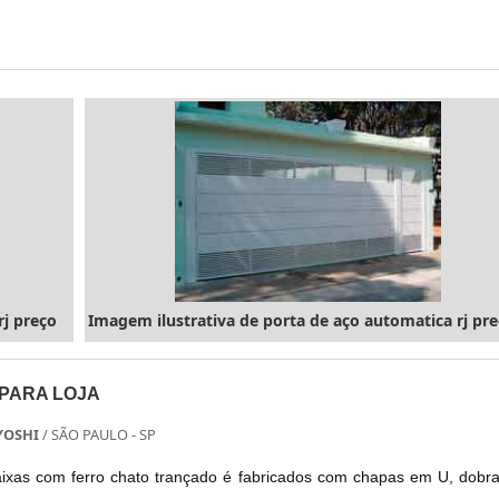
o com pagamento acessível.INFORMAÇÕES SOBRE AS FECHAD
A...
rj preço
Imagem ilustrativa de porta de aço automatica rj pr
 PARA LOJA
YOSHI
/ SÃO PAULO - SP
ixas com ferro chato trançado é fabricados com chapas em U, dobr