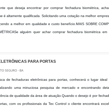
nte que deseja encontrar por comprar fechadura biométrica, acha
e é altamente qualificada. Solicitando uma cotação na melhor empre
cendo a melhor em qualidade e custo benefício.MAIS SOBRE COM
TRICASe alguém quer achar comprar fechadura biométrica em
tida com seus serviços, encontra o site da Tec Control. A emp
igital...
LETRÔNICAS PARA PORTAS
RTO SEGURO - BA
a de fechaduras eletrônicas para portas, conhecerá o lugar ideal
ealizando uma minuciosa pesquisa de mercado e encontrando deta
rência de qualidade da área de atuação.Quando o desejo é por fecha
ortas, com os profissionais da Tec Control o cliente encontrará exce