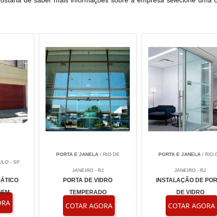
 gostaria de saber mais informações sobre a empresa selecione uma 
PORTA E JANELA
/ RIO DE
PORTA E JANELA
/ RIO 
ULO - SP
JANEIRO - RJ
JANEIRO - RJ
ÁTICO
PORTA DE VIDRO
INSTALAÇÃO DE PO
GEM
TEMPERADO
DE VIDRO
ORA
COTAR AGORA
COTAR AGORA