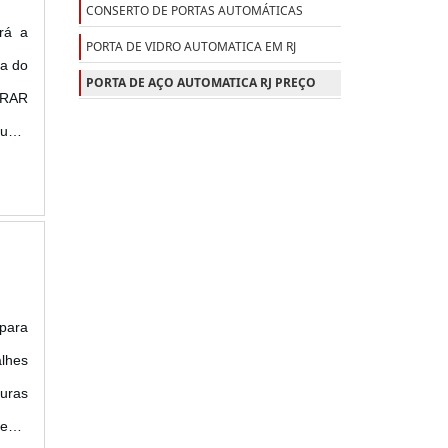
CONSERTO DE PORTAS AUTOMÁTICAS
rá a
PORTA DE VIDRO AUTOMATICA EM RJ
sa do
PORTA DE AÇO AUTOMATICA RJ PREÇO
PRAR
 uma
resa
 para
lhes
duras
lente