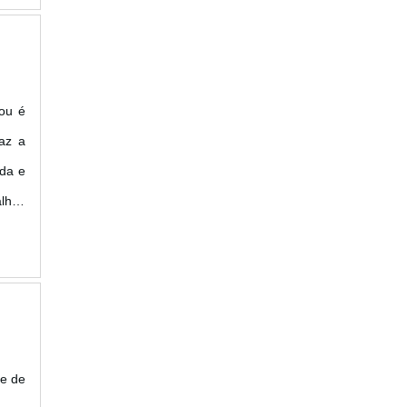
ou é
az a
ida e
lhes
er a
 m.
se de