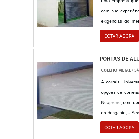
uma empresa que p
com sua experiênc
exigências do me
compostos por pe
COTAR AGORA
imersão a quente e 
Veja também
, aqu
PORTAS DE AL
COELHO METAL
/ S
A correia Univers
opções de correia
Neoprene, com dent
ao desgaste; - Sex
onde exige a necess
COTAR AGORA