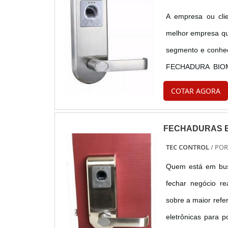
A empresa ou clie
melhor empresa qu
segmento e conhe
FECHADURA BIOMÉ
empresa comprome
COTAR AGORA
trabalha com cofre d
FECHADURAS E
TEC CONTROL
/ PO
Quem está em busc
fechar negócio r
sobre a maior refe
eletrônicas para p