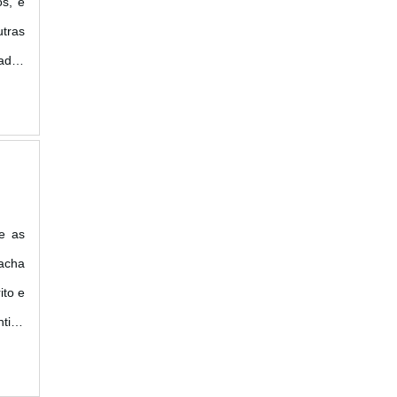
s, e
tras
ados
 com
.
re as
racha
ito e
ntina
..